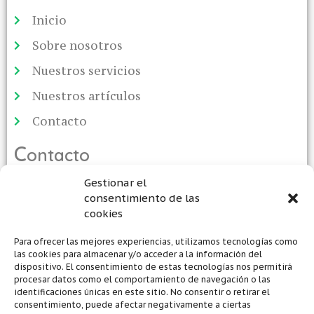
Inicio
Sobre nosotros
Nuestros servicios
Nuestros artículos
Contacto
C
ontacto
Gestionar el
C/ Belenguera Nº 5, 46230 ALGINET,
consentimiento de las
Valencia, España
cookies
961759037
Para ofrecer las mejores experiencias, utilizamos tecnologías como
las cookies para almacenar y/o acceder a la información del
dispositivo. El consentimiento de estas tecnologías nos permitirá
info@valencia-plant-export.com
procesar datos como el comportamiento de navegación o las
identificaciones únicas en este sitio. No consentir o retirar el
consentimiento, puede afectar negativamente a ciertas