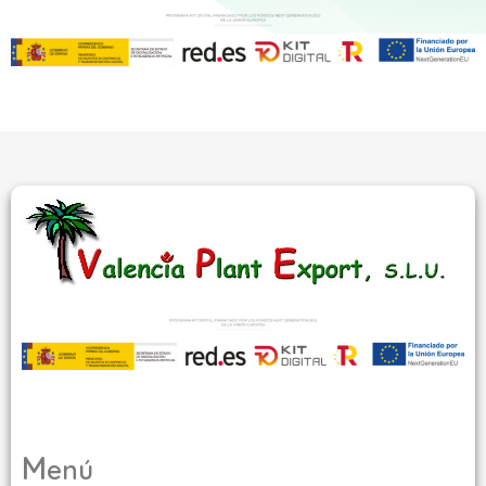
M
enú